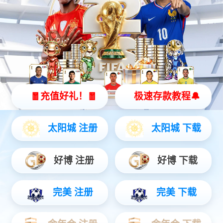
5月21日，PA捕鱼新网科技有限责任公司官方网站响应“职达无忧 同
心筑梦”全国助残日活动号召，参加了在绵阳举办的残障人士专场招
聘会。依据岗位特点，PA捕鱼新网科技面向残障人士提供了设备管
理、质检、装调等岗位机会。活动现场，公司工作人员与到场的残
障求职者展开交流，并就岗位内容进行详细说明介绍。相关链接：
https://mp.weixin.qq.com/s/hPjb2gbXSe5IwSTSKKLJGg…
更多内容加载中…
联系我们
地址：四川省绵阳市高新区绵兴东路35号